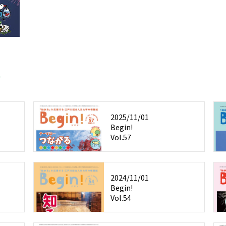
ー
2025/11/01
Begin!
Vol.57
2024/11/01
Begin!
Vol.54