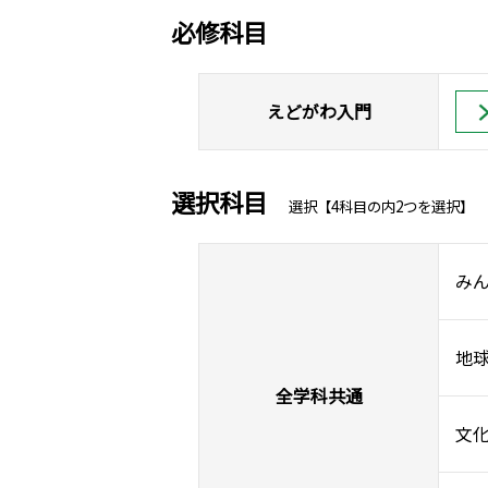
必修科目
えどがわ入門
選択科目
選択【4科目の内2つを選択】
み
地
全学科共通
文