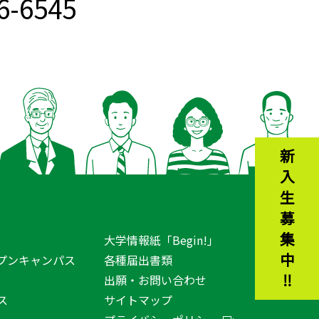
76-6545
新入生募集中‼︎
大学情報紙「Begin!」
プンキャンパス
各種届出書類
出願・お問い合わせ
ス
サイトマップ