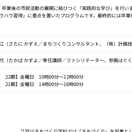
、卒業後の市民活動の展開に結びつく「実践的な学び」を行い
ウハウ習得」に重点を置いたプログラムです。最終的には卒業
和江（さたに かずえ／まちづくりコンサルタント、（株）計画技
和代（たかば かずよ／専任講師／ファシリテーター、参画はぐく
 22期】金曜日 10時00分～12時00分
 21期】金曜日 14時00分～16時00分
江戸川まちづくり学科では「まちづくり」を対象と